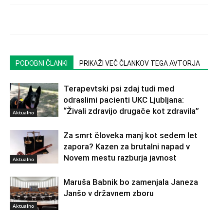
PODOBNI ČLANKI
PRIKAŽI VEČ ČLANKOV TEGA AVTORJA
Terapevtski psi zdaj tudi med
odraslimi pacienti UKC Ljubljana:
“Živali zdravijo drugače kot zdravila”
Aktualno
Za smrt človeka manj kot sedem let
zapora? Kazen za brutalni napad v
Novem mestu razburja javnost
Aktualno
Maruša Babnik bo zamenjala Janeza
Janšo v državnem zboru
Aktualno