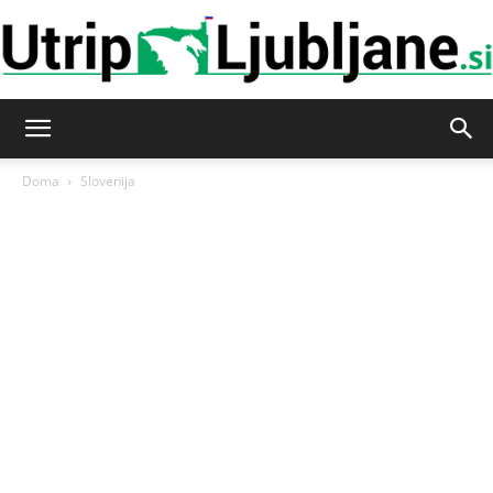
Utrip-
Doma
Slovenija
Ljubljane