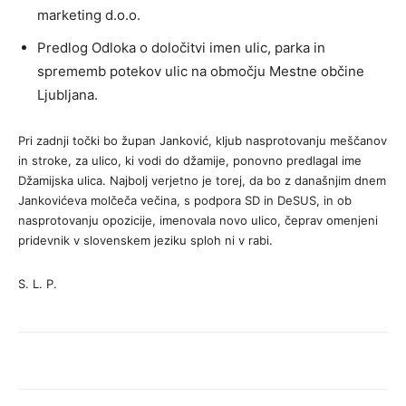
marketing d.o.o.
Predlog Odloka o določitvi imen ulic, parka in
sprememb potekov ulic na območju Mestne občine
Ljubljana.
Pri zadnji točki bo župan Janković, kljub nasprotovanju meščanov
in stroke, za ulico, ki vodi do džamije, ponovno predlagal ime
Džamijska ulica. Najbolj verjetno je torej, da bo z današnjim dnem
Jankovićeva molčeča večina, s podpora SD in DeSUS, in ob
nasprotovanju opozicije, imenovala novo ulico, čeprav omenjeni
pridevnik v slovenskem jeziku sploh ni v rabi.
S. L. P.