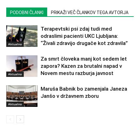
PODOBNI ČLANKI
PRIKAŽI VEČ ČLANKOV TEGA AVTORJA
Terapevtski psi zdaj tudi med
odraslimi pacienti UKC Ljubljana:
“Živali zdravijo drugače kot zdravila”
Aktualno
Za smrt človeka manj kot sedem let
zapora? Kazen za brutalni napad v
Novem mestu razburja javnost
Aktualno
Maruša Babnik bo zamenjala Janeza
Janšo v državnem zboru
Aktualno