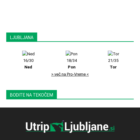
LJUBLJANA
16/30
18/34
21/35
Ned
Pon
Tor
> več na Pro-Vreme <
BODITE NA TEKOČEM