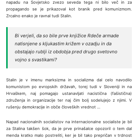
napadu na Sovjetsko zvezo seveda tega ni bilo več in za
propagando se je prikazoval kot branik pred komunizmom.
Zrcalno enako je ravnal tudi Stalin.
Bi verjeli, da so bile prve knjižice Rdeče armade
natisnjene s kljukastim križem v ozadju in da
obstajajo rublji iz obdobja pred drugo svetovno
vojno s svastikami?
Stalin je v imenu marksizma in socializma dal celo navodilo
komunistom po evropskih državah, torej tudi v Sloveniji in na
Hrvaškem, naj pomagajo ustanavljati nacistična (fašistična)
združenja in organizacije ter naj čim bolj sodelujejo z njimi. V
rušenju demokracije in obče človeških vrednot …
Napad nacionalnih socialistov na internacionalne socialiste je bil
za Stalina takšen šok, da je prve prinašalce opozoril o tem dal
menda kratko malo postreliti, ker je bil tako prepričan v trdnost