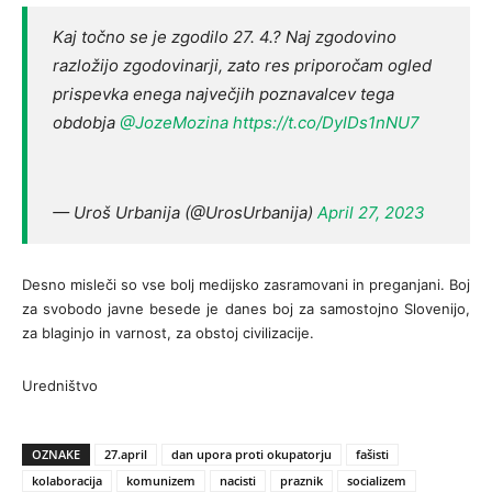
Kaj točno se je zgodilo 27. 4.? Naj zgodovino
razložijo zgodovinarji, zato res priporočam ogled
prispevka enega največjih poznavalcev tega
obdobja
@JozeMozina
https://t.co/DyIDs1nNU7
— Uroš Urbanija (@UrosUrbanija)
April 27, 2023
Desno misleči so vse bolj medijsko zasramovani in preganjani. Boj
za svobodo javne besede je danes boj za samostojno Slovenijo,
za blaginjo in varnost, za obstoj civilizacije.
Uredništvo
OZNAKE
27.april
dan upora proti okupatorju
fašisti
kolaboracija
komunizem
nacisti
praznik
socializem