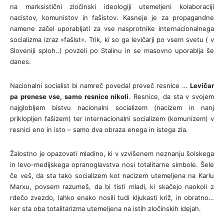
na marksistični zločinski ideologiji utemeljeni kolaboraciji
nacistov, komunistov in fašistov. Kasneje je za propagandne
namene začel uporabljati za vse nasprotnike internacionalnega
socializma izraz »fašist«. Trik, ki so ga levičarji po vsem svetu ( v
Sloveniji sploh..) povzeli po Stalinu in se masovno uporablja še
danes.
Nacionalni socialist bi namreč povedal preveč resnice …
Levičar
pa prenese vse, samo resnice nikoli
. Resnice, da sta v svojem
najglobljem bistvu nacionalni socializem (nacizem in nanj
priklopljen fašizem) ter internacionalni socializem (komunizem) v
resnici eno in isto – samo dva obraza enega in istega zla.
Žalostno je opazovati mladino, ki v vzvišenem neznanju šolskega
in levo-medijskega opranoglavstva nosi totalitarne simbole. Šele
če veš, da sta tako socializem kot nacizem utemeljena na Karlu
Marxu, povsem razumeš, da bi tisti mladi, ki skačejo naokoli z
rdečo zvezdo, lahko enako nosili tudi kljukasti križ, in obratno…
ker sta oba totalitarizma utemeljena na istih zločinskih idejah.