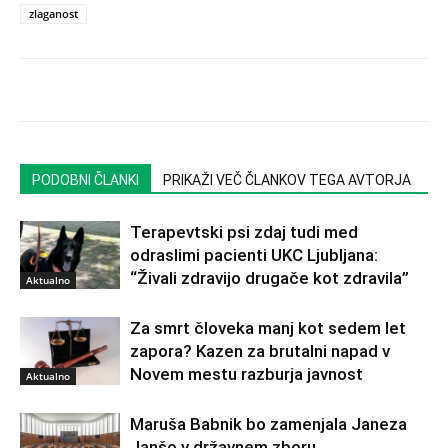
zlaganost
PODOBNI ČLANKI
PRIKAŽI VEČ ČLANKOV TEGA AVTORJA
Terapevtski psi zdaj tudi med
odraslimi pacienti UKC Ljubljana:
“Živali zdravijo drugače kot zdravila”
Aktualno
Za smrt človeka manj kot sedem let
zapora? Kazen za brutalni napad v
Novem mestu razburja javnost
Aktualno
Maruša Babnik bo zamenjala Janeza
Janšo v državnem zboru