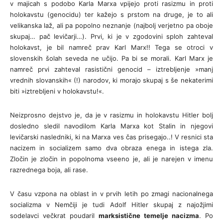
v majicah s podobo Karla Marxa vpijejo proti rasizmu in proti
holokavstu (genocidu) ter kažejo s prstom na druge, je to ali
velikanska laž, ali pa popolno neznanje (najbolj verjetno pa oboje
skupaj… pač levičarji…). Prvi, ki je v zgodovini sploh zahteval
holokavst, je bil namreč prav Karl Marx!! Tega se otroci v
slovenskih šolah seveda ne učijo. Pa bi se morali. Karl Marx je
namreč prvi zahteval rasistični genocid – iztrebljenje »manj
vrednih slovanskih« (!) narodov, ki morajo skupaj s še nekaterimi
biti »iztrebljeni v holokavstu!«.
Neizprosno dejstvo je, da je v rasizmu in holokavstu Hitler bolj
dosledno sledil navodilom Karla Marxa kot Stalin in njegovi
levičarski nasledniki, ki na Marxa ves čas prisegajo..! V resnici sta
nacizem in socializem samo dva obraza enega in istega zla.
Zločin je zločin in popolnoma vseeno je, ali je narejen v imenu
razrednega boja, ali rase.
V času vzpona na oblast in v prvih letih po zmagi nacionalnega
socializma v Nemčiji je tudi Adolf Hitler skupaj z najožjimi
sodelavci večkrat poudaril
marksistične temelje nacizma
. Po