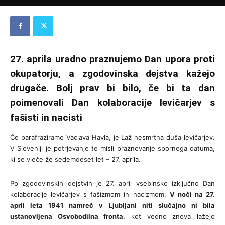
27. aprila uradno praznujemo Dan upora proti
okupatorju, a zgodovinska dejstva kažejo
drugače. Bolj prav bi bilo, če bi ta dan
poimenovali Dan kolaboracije levičarjev s
fašisti in nacisti
Če parafraziramo Vaclava Havla, je Laž nesmrtna duša levičarjev.
V Sloveniji je potrjevanje te misli praznovanje spornega datuma,
ki se vleče že sedemdeset let – 27. aprila.
Po zgodovinskih dejstvih je 27. april vsebinsko izključno Dan
kolaboracije levičarjev s fašizmom in nacizmom.
V noči na 27.
april leta 1941 namreč v Ljubljani niti slučajno ni bila
ustanovljena Osvobodilna fronta
, kot vedno znova lažejo