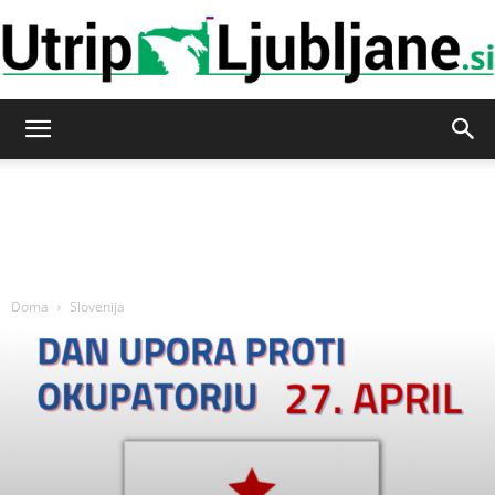
Utrip-
Ljubljane
Doma
Slovenija