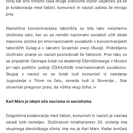
torej kar eno tretjino časa druge svetovne vojne! Dejansko pa se
je kolaboracija med fašisti, komunisti in nacisti začela že mnogo
prej.
Nacistična koncentracijska taborišča so bila tako neizmerno
zločinska zato, ker so se nemški nacionalni socialisti učili delati
masovne zločine pri internacionalnih socialistih v koncentracijskih
taboriščih Gulag-a v takratni Sovjetski zvezi (Rusiji). Pridobljeno
zločinsko znanje so nacisti posredovali še fašistom. Prav tako so
se pripadniki Gestapa šolali na akademiji Džerdžinskega v Moskvi
pri tajni politični policiji (ČEKA/KGB) internacionalnih socialistov.
Skupaj z nacisti so se šolali tudi komunisti iz nekdanje
Jugoslavije s Titom na čelu, seveda tudi iz Slovenije… Star
slovenski pregovor pravi, da »Gliha vkup štiha..!«
Karl Marx je idejni oče nacizma in socializma
Dolgoletna kolaboracija med fašisti, komunisti in nacisti je nastala
zaradi istih temeljev. Zločinskost totalitarizmov 20. stoletja ima
skupnega ideološkega očeta: ime mu je Karl Marx. Kadar levičarji