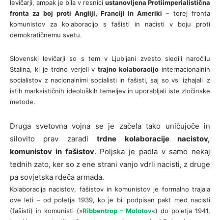
levičarji, ampak je bila v resnici
ustanovljena Protiimperialistična
fronta za boj proti Angliji, Franciji in Ameriki
– torej fronta
komunistov za kolaboracijo s fašisti in nacisti v boju proti
demokratičnemu svetu.
Slovenski levičarji so s tem v Ljubljani zvesto sledili naročilu
Stalina, ki je trdno verjeli v
trajno kolaboracijo
internacionalnih
socialistov z nacionalnimi socialisti in fašisti, saj so vsi izhajali iz
istih marksističnih ideoloških temeljev in uporabljali iste zločinske
metode.
Druga svetovna vojna se je začela tako uničujoče in
silovito prav zaradi
trdne kolaboracije nacistov,
komunistov in fašistov
. Poljska je padla v samo nekaj
tednih zato, ker so z ene strani vanjo vdrli nacisti, z druge
pa sovjetska rdeča armada.
Kolaboracija nacistov, fašistov in komunistov je formalno trajala
dve leti – od poletja 1939, ko je bil podpisan pakt med nacisti
(fašisti) in komunisti (»
Ribbentrop – Molotov
«) do poletja 1941,