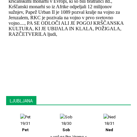
LJUBLJANA
19/31
18/30
18/31
Pet
Sob
Ned
> več na Pro-Vreme <