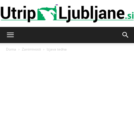
Utrip-
Doma
Zanimivosti
Izjava tedna
Ljubljane