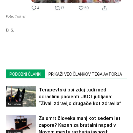
Foto: Twitter
D. S.
PODOBNI ČLANKI
PRIKAŽI VEČ ČLANKOV TEGA AVTORJA
Terapevtski psi zdaj tudi med
odraslimi pacienti UKC Ljubljana:
“Živali zdravijo drugače kot zdravila”
Aktualno
Za smrt človeka manj kot sedem let
zapora? Kazen za brutalni napad v
Novem mestu razburja javnost
Aktualno