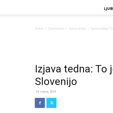
LJUB
Doma
Zanimivosti
Izjava tedna
Izjava tedna: To
Izjava tedna: To 
Slovenijo
24. marca, 2019