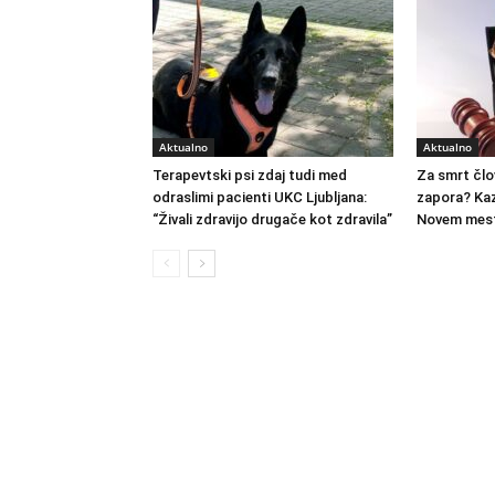
Aktualno
Aktualno
Terapevtski psi zdaj tudi med
Za smrt člo
odraslimi pacienti UKC Ljubljana:
zapora? Kaz
“Živali zdravijo drugače kot zdravila”
Novem mest