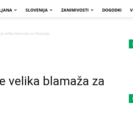
LJANA
SLOVENIJA
ZANIMIVOSTI
DOGODKI
V
 je velika blamaža za Slovenijo
je velika blamaža za