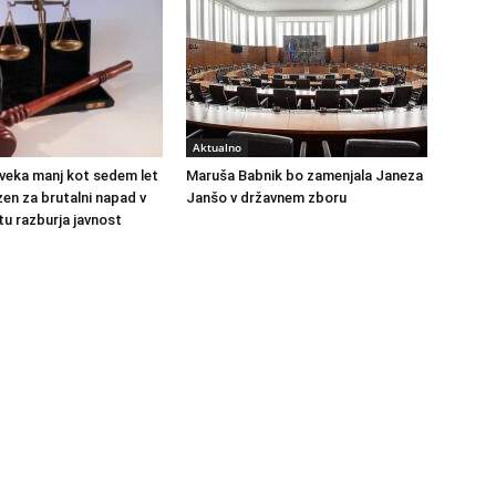
Aktualno
veka manj kot sedem let
Maruša Babnik bo zamenjala Janeza
en za brutalni napad v
Janšo v državnem zboru
u razburja javnost