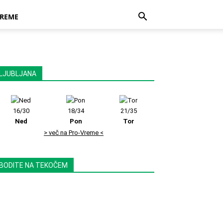
REME
LJUBLJANA
16/30
18/34
21/35
Ned
Pon
Tor
> več na Pro-Vreme <
BODITE NA TEKOČEM