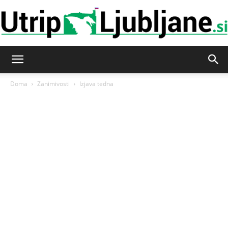
Utrip-
Doma
Zanimivosti
Izjava tedna
Ljubljane