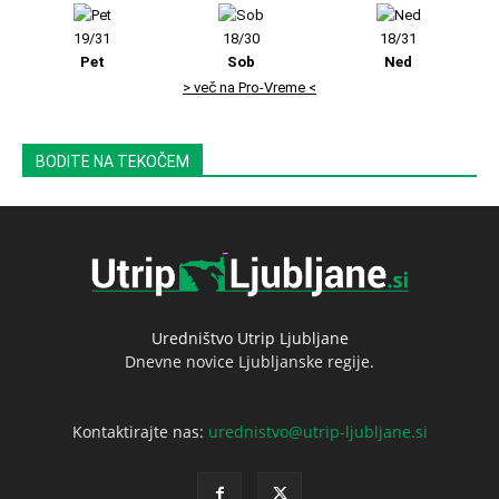
19/31
18/30
18/31
Pet
Sob
Ned
> več na Pro-Vreme <
BODITE NA TEKOČEM
Uredništvo Utrip Ljubljane
Dnevne novice Ljubljanske regije.
Kontaktirajte nas:
urednistvo@utrip-ljubljane.si