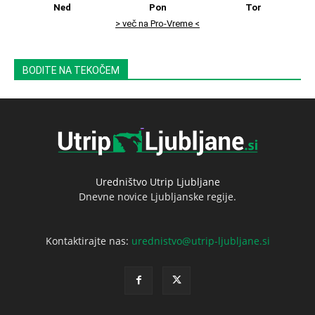
Ned
Pon
Tor
> več na Pro-Vreme <
BODITE NA TEKOČEM
Uredništvo Utrip Ljubljane
Dnevne novice Ljubljanske regije.
Kontaktirajte nas:
urednistvo@utrip-ljubljane.si