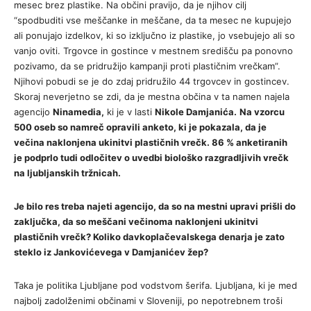
mesec brez plastike. Na občini pravijo, da je njihov cilj
“spodbuditi vse meščanke in meščane, da ta mesec ne kupujejo
ali ponujajo izdelkov, ki so izključno iz plastike, jo vsebujejo ali so
vanjo oviti. Trgovce in gostince v mestnem središču pa ponovno
pozivamo, da se pridružijo kampanji proti plastičnim vrečkam”.
Njihovi pobudi se je do zdaj pridružilo 44 trgovcev in gostincev.
Skoraj neverjetno se zdi, da je mestna občina v ta namen najela
agencijo
Ninamedia,
ki je v lasti
Nikole Damjanića.
Na vzorcu
500 oseb so namreč opravili anketo, ki je pokazala, da je
večina naklonjena ukinitvi plastičnih vrečk. 86 % anketiranih
je podprlo tudi odločitev o uvedbi biološko razgradljivih vrečk
na ljubljanskih tržnicah.
Je bilo res treba najeti agencijo, da so na mestni upravi prišli do
zaključka, da so meščani večinoma naklonjeni ukinitvi
plastičnih vrečk? Koliko davkoplačevalskega denarja je zato
steklo iz Jankovićevega v Damjanićev žep?
Taka je politika Ljubljane pod vodstvom šerifa. Ljubljana, ki je med
najbolj zadolženimi občinami v Sloveniji, po nepotrebnem troši