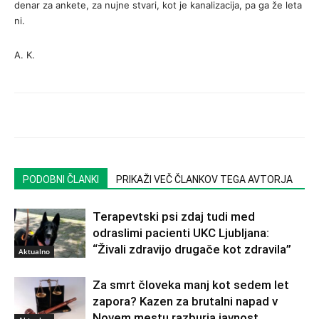
denar za ankete, za nujne stvari, kot je kanalizacija, pa ga že leta
ni.
A. K.
PODOBNI ČLANKI
PRIKAŽI VEČ ČLANKOV TEGA AVTORJA
Terapevtski psi zdaj tudi med
odraslimi pacienti UKC Ljubljana:
“Živali zdravijo drugače kot zdravila”
Aktualno
Za smrt človeka manj kot sedem let
zapora? Kazen za brutalni napad v
Novem mestu razburja javnost