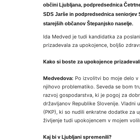
občini Ljubljana, podpredsednica Četrtn
SDS Jarše in podpredsednica seniorjev S
starejših občanov Štepanjsko naselje.
Ida Medved je tudi kandidatka za poslan
prizadevala za upokojence, boljšo zdrav
Kako si boste za upokojence prizadevali
Medvedova:
Po izvolitvi bo moje delo 
njihovo problematiko. Seveda se bom trud
razvoj gospodarstva, ki je pogoj za dobr
državljanov Republike Slovenije. Vladni 
(PKP), ki so nudili enkratne dodatke za u
življenje tudi upokojencem v mojem volil
Kaj bi v Ljubljani spremenili?