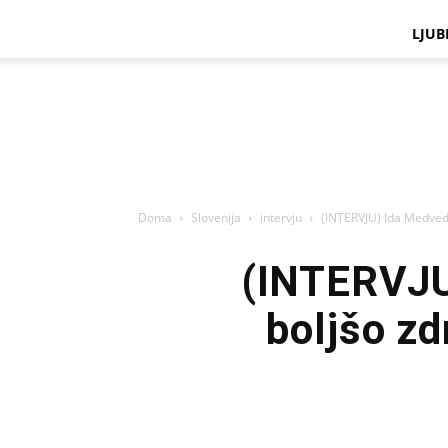
LJUB
Doma
Slovenija
intervju
(INTERVJU) Ida Medved:
(INTERVJU
boljšo zd