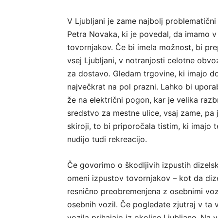
V Ljubljani je zame najbolj problematični
Petra Novaka, ki je povedal, da imamo v 
tovornjakov. Če bi imela možnost, bi pr
vsej Ljubljani, v notranjosti celotne obv
za dostavo. Gledam trgovine, ki imajo dos
največkrat na pol prazni. Lahko bi uporabl
že na električni pogon, kar je velika r
sredstvo za mestne ulice, vsaj zame, pa je
skiroji, to bi priporočala tistim, ki imaj
nudijo tudi rekreacijo.
Če govorimo o škodljivih izpustih dizels
omeni izpustov tovornjakov – kot da dize
resnično preobremenjena z osebnimi vozi
osebnih vozil. Če pogledate zjutraj v ta v
vozila prihajajo iz okolice Ljubljane. Na 