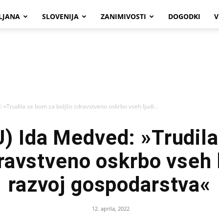
LJANA
SLOVENIJA
ZANIMIVOSTI
DOGODKI
V
 »Trudila se bom za boljšo zdravstveno oskrbo vseh ljudi...
) Ida Medved: »Trudila
ravstveno oskrbo vseh l
razvoj gospodarstva«
12. aprila, 2022