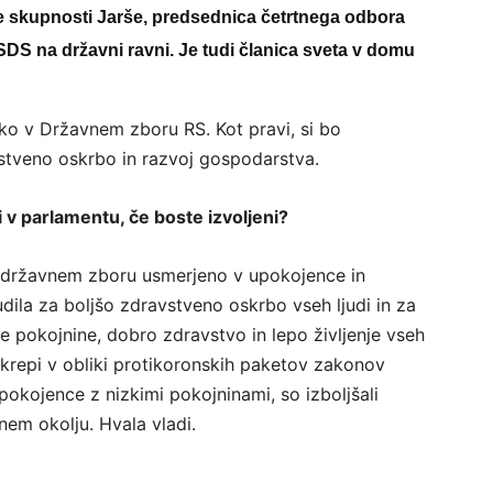
e skupnosti Jarše, predsednica četrtnega odbora
DS na državni ravni. Je tudi članica sveta v domu
ko v Državnem zboru RS. Kot pravi, si bo
stveno oskrbo in razvoj gospodarstva.
 v parlamentu, če boste izvoljeni?
v državnem zboru usmerjeno v upokojence in
ila za boljšo zdravstveno oskrbo vseh ljudi in za
e pokojnine, dobro zdravstvo in lepo življenje vseh
ukrepi v obliki protikoronskih paketov zakonov
pokojence z nizkimi pokojninami, so izboljšali
nem okolju. Hvala vladi.