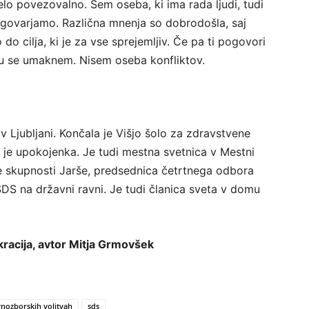
o povezovalno. Sem oseba, ki ima rada ljudi, tudi
ogovarjamo. Različna mnenja so dobrodošla, saj
 cilja, ki je za vse sprejemljiv. Če pa ti pogovori
meru se umaknem. Nisem oseba konfliktov.
v Ljubljani. Končala je Višjo šolo za zdravstvene
aj je upokojenka. Je tudi mestna svetnica v Mestni
e skupnosti Jarše, predsednica četrtnega odbora
DS na državni ravni. Je tudi članica sveta v domu
kracija, avtor Mitja Grmovšek
nozborskih volitvah
sds