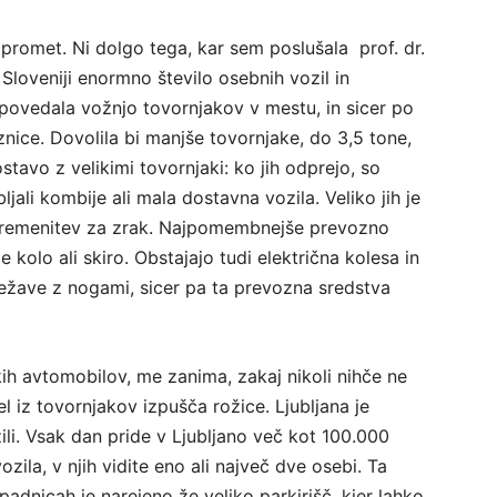
 promet. Ni dolgo tega, kar sem poslušala prof. dr.
Sloveniji enormno število osebnih vozil in
epovedala vožnjo tovornjakov v mestu, in sicer po
oznice. Dovolila bi manjše tovornjake, do 3,5 tone,
tavo z velikimi tovornjaki: ko jih odprejo, so
jali kombije ali mala dostavna vozila. Veliko jih je
azbremenitev za zrak. Najpomembnejše prevozno
 kolo ali skiro. Obstajajo tudi električna kolesa in
o težave z nogami, sicer pa ta prevozna sredstva
kih avtomobilov, me zanima, zakaj nikoli nihče ne
l iz tovornjakov izpušča rožice. Ljubljana je
li. Vsak dan pride v Ljubljano več kot 100.000
ozila, v njih vidite eno ali največ dve osebi. Ta
vpadnicah je narejeno že veliko parkirišč, kjer lahko