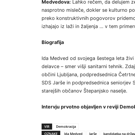
Medvedova:
Lahko rečem, da delujem zel
nasprotno misleče, dokler se kulturno p
preko konstruktivnih pogovorov pridemo do
izhajajo iz laži in žaljenja … v tem pri
Biografija
Ida Medved od svojega šestega leta živi 
delavce – smer višji sanitarni tehnik. Zd
občini Ljubljana, podpredsednica Četrtn
SDS Jarše in podpredsednica seniorjev S
starejših občanov Štepanjsko naselje.
Intervju prvotno objavljen v reviji Demo
VIR
Demokracija
OZNAKE
Ida Medved
Jarše
kandidatka na držav