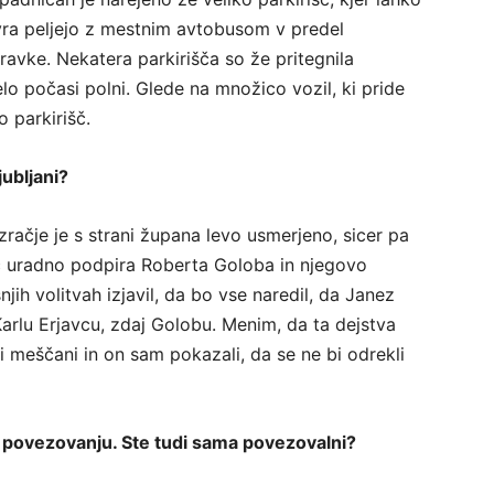
 evra peljejo z mestnim avtobusom v predel
pravke. Nekatera parkirišča so že pritegnila
lo počasi polni. Glede na množico vozil, ki pride
 parkirišč.
jubljani?
zračje je s strani župana levo usmerjeno, sicer pa
ić uradno podpira Roberta Goloba in njegovo
ih volitvah izjavil, da bo vse naredil, da Janez
arlu Erjavcu, zdaj Golobu. Menim, da ta dejstva
i meščani in on sam pokazali, da se ne bi odrekli
a povezovanju. Ste tudi sama povezovalni?