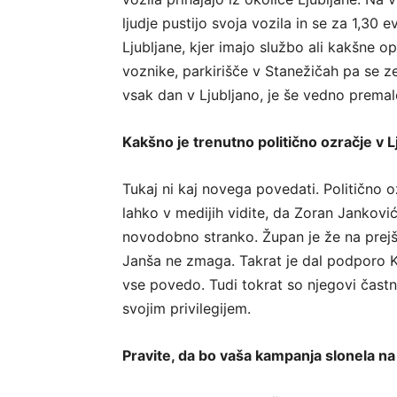
ljudje pustijo svoja vozila in se za 1,30
Ljubljane, kjer imajo službo ali kakšne o
voznike, parkirišče v Stanežičah pa se ze
vsak dan v Ljubljano, je še vedno premalo
Kakšno je trenutno politično ozračje v L
Tukaj ni kaj novega povedati. Politično o
lahko v medijih vidite, da Zoran Jankov
novodobno stranko. Župan je že na prejšnj
Janša ne zmaga. Takrat je dal podporo K
vse povedo. Tudi tokrat so njegovi častn
svojim privilegijem.
Pravite, da bo vaša kampanja slonela n