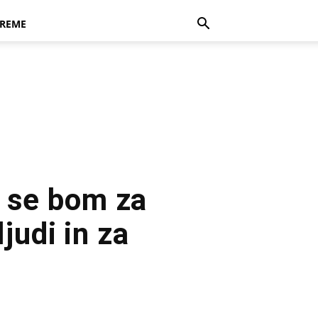
REME
 se bom za
judi in za