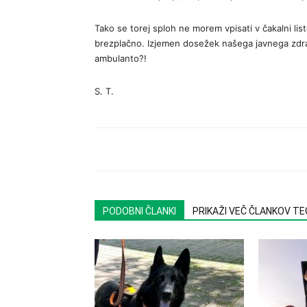
Tako se torej sploh ne morem vpisati v čakalni lis
brezplačno. Izjemen dosežek našega javnega zdravs
ambulanto?!
S. T.
PODOBNI ČLANKI
PRIKAŽI VEČ ČLANKOV T