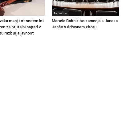
Aktualno
veka manj kot sedem let
Maruša Babnik bo zamenjala Janeza
en za brutalni napad v
Janšo v državnem zboru
u razburja javnost