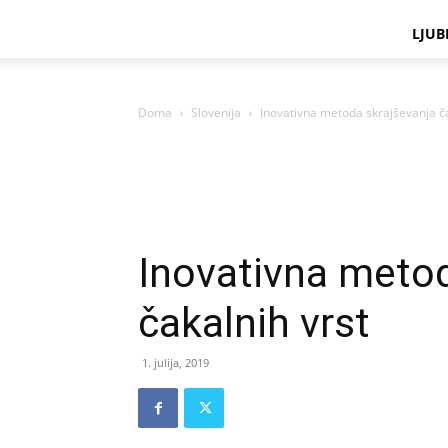
LJUB
Doma
Slovenija
Inovativna metoda skrajševanja ča
Inovativna metod
čakalnih vrst
1. julija, 2019