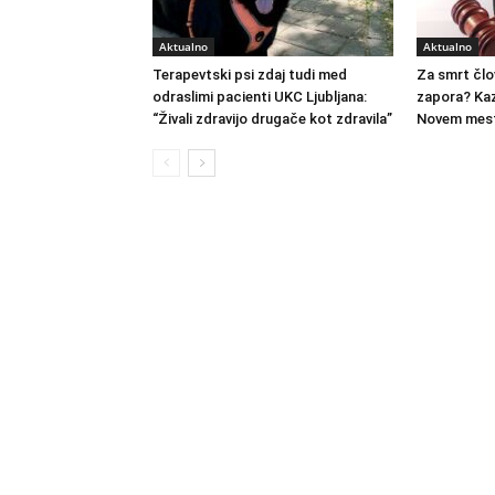
Aktualno
Aktualno
Terapevtski psi zdaj tudi med
Za smrt člo
odraslimi pacienti UKC Ljubljana:
zapora? Kaz
“Živali zdravijo drugače kot zdravila”
Novem mest