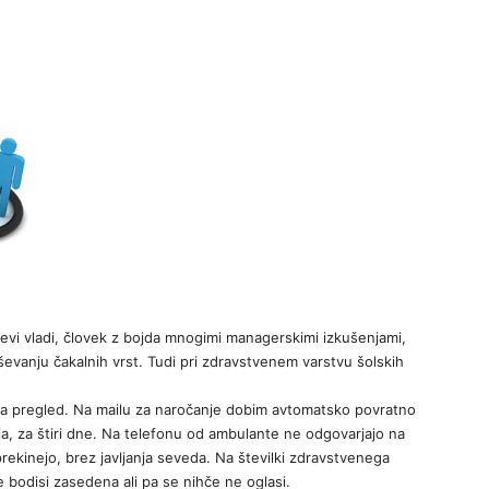
evi vladi, človek z bojda mnogimi managerskimi izkušenjami,
evanju čakalnih vrst. Tudi pri zdravstvenem varstvu šolskih
na pregled. Na mailu za naročanje dobim avtomatsko povratno
ja, za štiri dne. Na telefonu od ambulante ne odgovarjajo na
prekinejo, brez javljanja seveda. Na številki zdravstvenega
 je bodisi zasedena ali pa se nihče ne oglasi.