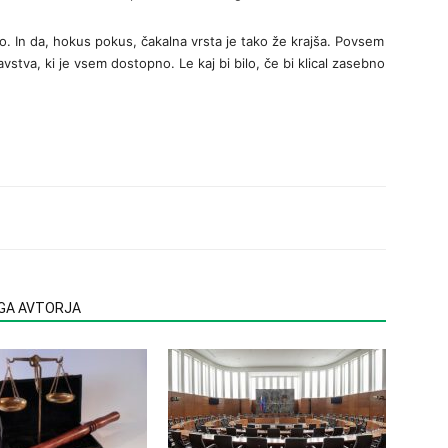
to. In da, hokus pokus, čakalna vrsta je tako že krajša. Povsem
tva, ki je vsem dostopno. Le kaj bi bilo, če bi klical zasebno
EGA AVTORJA