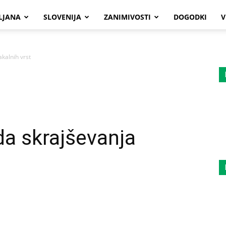
LJANA
SLOVENIJA
ZANIMIVOSTI
DOGODKI
V
kalnih vrst
a skrajševanja