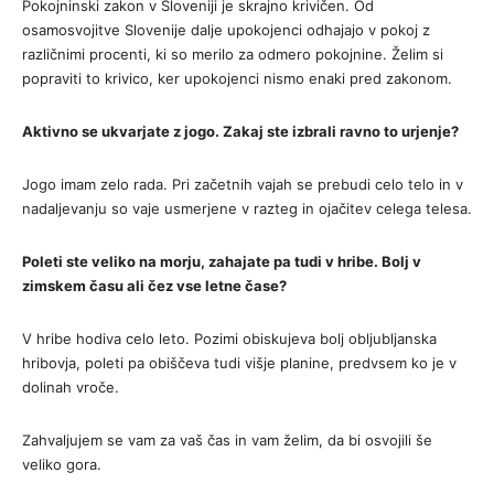
Pokojninski zakon v Sloveniji je skrajno krivičen. Od
osamosvojitve Slovenije dalje upokojenci odhajajo v pokoj z
različnimi procenti, ki so merilo za odmero pokojnine. Želim si
popraviti to krivico, ker upokojenci nismo enaki pred zakonom.
Aktivno se ukvarjate z jogo. Zakaj ste izbrali ravno to urjenje?
Jogo imam zelo rada. Pri začetnih vajah se prebudi celo telo in v
nadaljevanju so vaje usmerjene v razteg in ojačitev celega telesa.
Poleti ste veliko na morju, zahajate pa tudi v hribe. Bolj v
zimskem času ali čez vse letne čase?
V hribe hodiva celo leto. Pozimi obiskujeva bolj obljubljanska
hribovja, poleti pa obiščeva tudi višje planine, predvsem ko je v
dolinah vroče.
Zahvaljujem se vam za vaš čas in vam želim, da bi osvojili še
veliko gora.