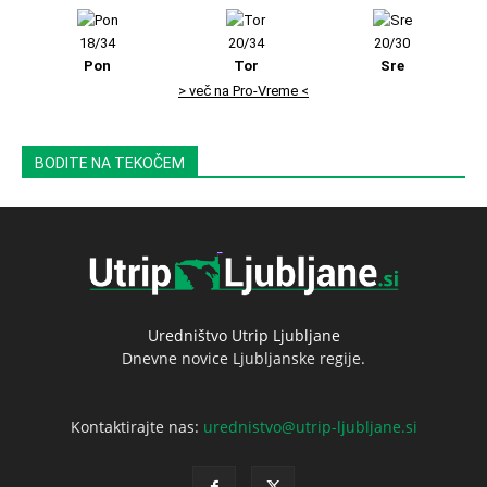
18/34
20/34
20/30
Pon
Tor
Sre
> več na Pro-Vreme <
BODITE NA TEKOČEM
Uredništvo Utrip Ljubljane
Dnevne novice Ljubljanske regije.
Kontaktirajte nas:
urednistvo@utrip-ljubljane.si