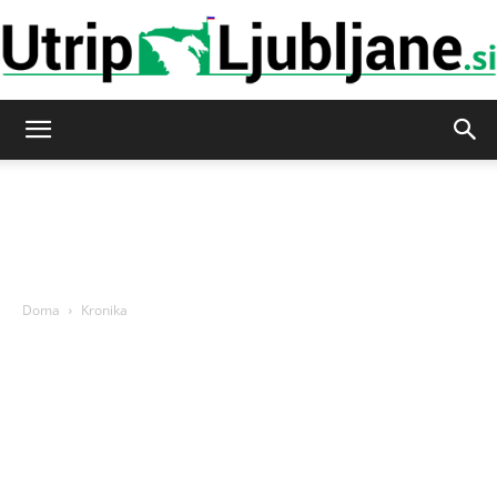
Utrip-
Ljubljane
Doma
Kronika