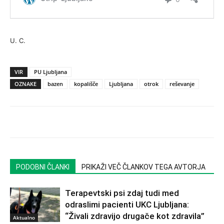
U. C.
VIR
PU Ljubljana
OZNAKE
bazen
kopališče
Ljubljana
otrok
reševanje
PODOBNI ČLANKI
PRIKAŽI VEČ ČLANKOV TEGA AVTORJA
Terapevtski psi zdaj tudi med
odraslimi pacienti UKC Ljubljana:
“Živali zdravijo drugače kot zdravila”
Aktualno