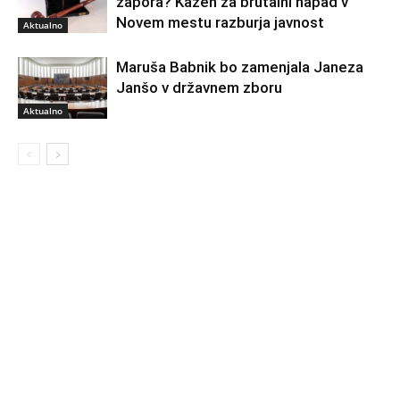
zapora? Kazen za brutalni napad v
Novem mestu razburja javnost
Aktualno
Maruša Babnik bo zamenjala Janeza
Janšo v državnem zboru
Aktualno