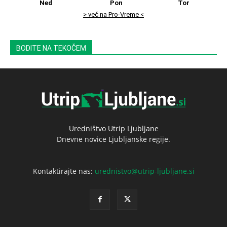
Ned
Pon
Tor
> več na Pro-Vreme <
BODITE NA TEKOČEM
Uredništvo Utrip Ljubljane
Dnevne novice Ljubljanske regije.
Kontaktirajte nas:
urednistvo@utrip-ljubljane.si