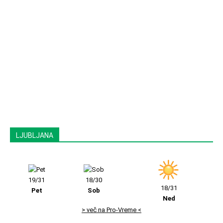
LJUBLJANA
19/31
18/30
18/31
Pet
Sob
Ned
> več na Pro-Vreme <