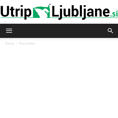
Utrip-
Doma
Foto tedna
Ljubljane