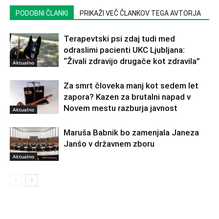
PODOBNI ČLANKI
PRIKAŽI VEČ ČLANKOV TEGA AVTORJA
Terapevtski psi zdaj tudi med
odraslimi pacienti UKC Ljubljana:
“Živali zdravijo drugače kot zdravila”
Aktualno
Za smrt človeka manj kot sedem let
zapora? Kazen za brutalni napad v
Novem mestu razburja javnost
Aktualno
Maruša Babnik bo zamenjala Janeza
Janšo v državnem zboru
Aktualno