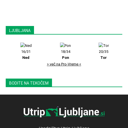
LJUBLJANA
16/31
18/34
20/35
Ned
Pon
Tor
> več na Pro-Vreme <
BODITE NA TEKOČEM