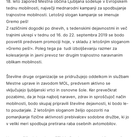
18. leto zapored Mestna občina Ljubljana sodeluje v Evropskem
tednu mobilnosti, največji mednarodni kampanji za spodbujanje
trajnostne mobilnosti. Letošnji slogan kampanje se imenuje
Gremo peš!
Z različnimi dogodki po dnevih, s tedenskimi dejavnostmi in več
trajnimi ukrepi v tednu od 16. do 22. septembra 2019 se bodo
posvetili predvsem promociji hoje, v skladu z letošnjim sloganom
»Gremo peš!«. Poleg tega pa tudi izboljševanju razmer za
kolesarjenje in javni prevoz ter drugim trajnostno naravnanim
oblikam mobilnosti.
Številne druge organizacije se pridružujejo oddelkom in službam
Mestne uprave in zavodom MOL, predvsem aktivno se
vključujejo ljubljanski vrtci in osnovne šole. Ker prevečkrat
pozabimo, da je hoja najbolj naraven, zdrav in sproščujoč način
mobilnosti, bodo skupaj pripravili številne dejavnosti, ki bodo le-
to poudarjale. Z letošnjim sloganom želijo opozoriti na
pomanjkanje fizične aktivnosti prebivalcev sodobne družbe, ki jo
v veliki meri spodbuja pretirana raba osebnih avtomobilov.