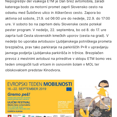
Nepogrešljiv del vsakega ETM je Dan brez avtomobila, zaradi
katerega bodo za motorni promet zaprli Slovensko cesto na
odseku med Šubičevo ulico in Aškerčevo cesto. Zapora bo
aktivna od sobote, 21.9. od 06:00 ure do nedelje, 22.9. do 17:00
ure. V soboto bo na zaprtem delu Slovenske ceste potekal
pester program. V nedeljo, 22. septembra, bo od 8. do 17. ure
zaprta tudi Cesta slovenskih kmečkih uporov (cesta na grad). V
nedeljo bo uporaba avtobusov Ljubljanskega potniškega prometa
brezplačna, prav tako parkiranje na parkiriščih P+R v upravljanju
javnega podjetja Ljubljanska parkirišča in tržnice. Brezplačen
prevoz z mestnimi avtobusi na prireditve v sklopu ETM bomo ves
teden omogočili tudi vrtcem in osnovnim šolam v MOL ter
obiskovalcem predstav Kinodvora.