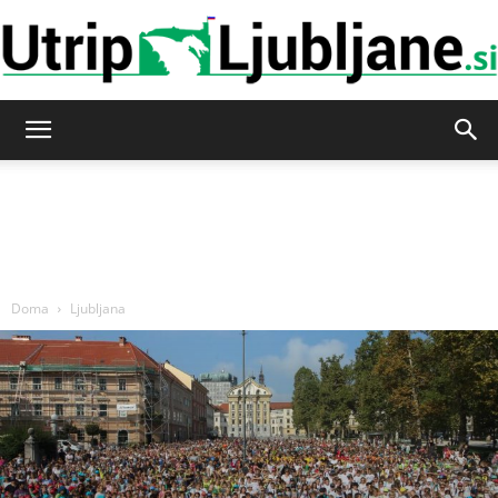
Utrip-
Ljubljane
Doma
Ljubljana