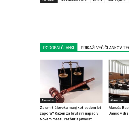
PODOBNI ČLANKI
PRIKAŽI VEČ ČLANKOV T
Aktualno
Aktualno
Za smrt človeka manj kot sedem let
Maruša Bab
zapora? Kazen za brutalni napad v
Janšo v dr
Novem mestu razburja javnost