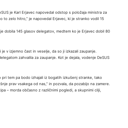
SUS je Karl Erjavec napovedal odstop s položaja ministra za
o zelo hitro,” je napovedal Erjavec, ki je stranko vodil 15
je dobila 145 glasov delegatov, medtem ko je Erjavec dobil 80
i je v izjemno čast in veselje, da so ji izkazali zaupanje.
 delegatom zahvalila za zaupanje. Kot je dejala, vodenje DeSUS
 pri tem pa bodo izhajali iz bogatih izkušenj stranke, tako
šnje prav vsakega od nas,” in pozvala, da pozabijo na zamere.
ipa – morda občasno z različnimi pogledi, a skupnimi cilji,