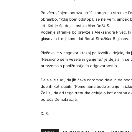
Po včerajšnjem porazu na 11. kongresu stranke De
obrambo. “Kdaj bom odstopil, še ne vem, ampak bo t
let. Kot je še dejal, ostaja član DeSUS.
Vodenje stranke bo prevzela Aleksandra Pivec, ki 
glasov in tretji kandidat Borut Stražišar 8 glasov.
Pivčeva je v nagovoru takoj po izvolitvi dejala, da j
“Resnično sem vesela in ganjena,” je dejala in se
prevzema s ponižnostjo in odgovornostjo.
Dejala je tudi, da jih čaka ogromno dela in da bodo
dobrih kot slabih. “Pomembna bodo znanje in izku
Želi si, da od tega trenutka delujejo kot enotna ek
poroča Demokracija.
D. S.
OZNAKE
Aleksandra Pivec
Desus
Karl Erjavec