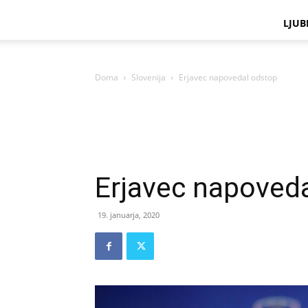
LJUB
Doma
Slovenija
Erjavec napovedal odstop
Erjavec napoved
19. januarja, 2020