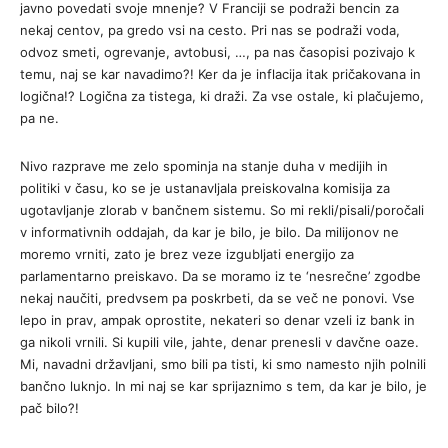
javno povedati svoje mnenje? V Franciji se podraži bencin za
nekaj centov, pa gredo vsi na cesto. Pri nas se podraži voda,
odvoz smeti, ogrevanje, avtobusi, …, pa nas časopisi pozivajo k
temu, naj se kar navadimo?! Ker da je inflacija itak pričakovana in
logična!? Logična za tistega, ki draži. Za vse ostale, ki plačujemo,
pa ne.
Nivo razprave me zelo spominja na stanje duha v medijih in
politiki v času, ko se je ustanavljala preiskovalna komisija za
ugotavljanje zlorab v bančnem sistemu. So mi rekli/pisali/poročali
v informativnih oddajah, da kar je bilo, je bilo. Da milijonov ne
moremo vrniti, zato je brez veze izgubljati energijo za
parlamentarno preiskavo. Da se moramo iz te ‘nesrečne’ zgodbe
nekaj naučiti, predvsem pa poskrbeti, da se več ne ponovi. Vse
lepo in prav, ampak oprostite, nekateri so denar vzeli iz bank in
ga nikoli vrnili. Si kupili vile, jahte, denar prenesli v davčne oaze.
Mi, navadni državljani, smo bili pa tisti, ki smo namesto njih polnili
bančno luknjo. In mi naj se kar sprijaznimo s tem, da kar je bilo, je
pač bilo?!