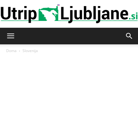
Utrip-
Doma
Slovenija
Ljubljane