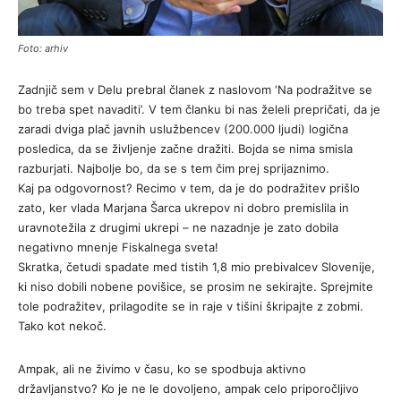
Foto: arhiv
Zadnjič sem v Delu prebral članek z naslovom ‘Na podražitve se
bo treba spet navaditi’. V tem članku bi nas želeli prepričati, da je
zaradi dviga plač javnih uslužbencev (200.000 ljudi) logična
posledica, da se življenje začne dražiti. Bojda se nima smisla
razburjati. Najbolje bo, da se s tem čim prej sprijaznimo.
Kaj pa odgovornost? Recimo v tem, da je do podražitev prišlo
zato, ker vlada Marjana Šarca ukrepov ni dobro premislila in
uravnotežila z drugimi ukrepi – ne nazadnje je zato dobila
negativno mnenje Fiskalnega sveta!
Skratka, četudi spadate med tistih 1,8 mio prebivalcev Slovenije,
ki niso dobili nobene povišice, se prosim ne sekirajte. Sprejmite
tole podražitev, prilagodite se in raje v tišini škripajte z zobmi.
Tako kot nekoč.
Ampak, ali ne živimo v času, ko se spodbuja aktivno
državljanstvo? Ko je ne le dovoljeno, ampak celo priporočljivo