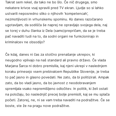
Takrat sem rekel, da tako ne bo šlo. Če nič drugega, smo
nekatere krivce vsaj spravili pred TV ekran. Ljudje so si lahko
ustvarili neposredno sliko o njihovih ‘kompetencah’,
nezmotljivosti in vrhunskemu spominu. Ko danes razočarano
ugotavljam, da sodišča še naprej ne opravljajo svojega dela, naj
se torej v duhu članka iz Dela (samo)prepričam, da se je treba
pač navaditi tudi na to, da sodni organi ne funkcionirajo in
kriminalcev ne obsodijo?
Če kdaj, danes ni čas za stoično prenašanje ukrepov, ki
neugodno vplivajo na naš standard ali pravno državo. Če vlada
Marjana Šarca ni dobro premislila, kaj njeni ukrepi v naslednjem
koraku prinesejo vsem prebivalcem Republike Slovenije, je treba
to pač jasno in glasno povedati. Ne zato, da bi politizirali. Ampak
zato, da bo vladi jasno, da bo javnost z neodobravanjem
spremljala vsako nepremišljeno odločitev. In politik, ki želi ostati
na položaju, bo naslednjič precej bolje premislil, kaj se mu splača
početi. Zatorej, ne, ni se vam treba navaditi na podražitve. Če se
boste, ste že na pragu nove podražitve.