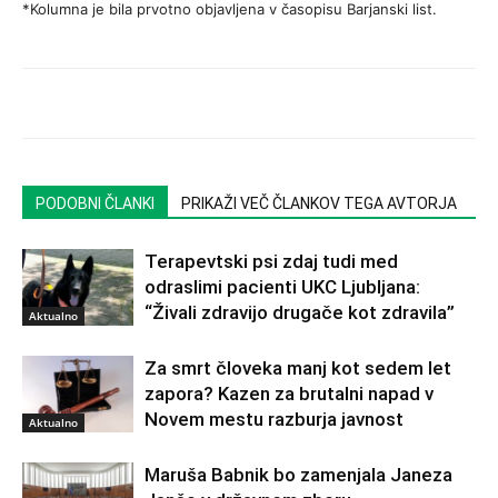
*Kolumna je bila prvotno objavljena v časopisu Barjanski list.
PODOBNI ČLANKI
PRIKAŽI VEČ ČLANKOV TEGA AVTORJA
Terapevtski psi zdaj tudi med
odraslimi pacienti UKC Ljubljana:
“Živali zdravijo drugače kot zdravila”
Aktualno
Za smrt človeka manj kot sedem let
zapora? Kazen za brutalni napad v
Novem mestu razburja javnost
Aktualno
Maruša Babnik bo zamenjala Janeza