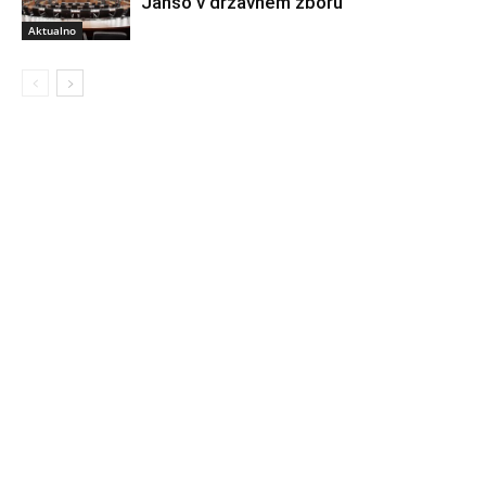
Janšo v državnem zboru
Aktualno