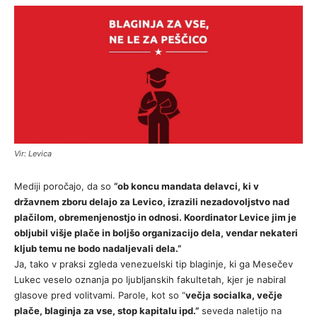
Vir: Levica
Mediji poročajo, da so
“ob koncu mandata delavci, ki v
državnem zboru delajo za Levico, izrazili nezadovoljstvo nad
plačilom, obremenjenostjo in odnosi. Koordinator Levice jim je
obljubil višje plače in boljšo organizacijo dela, vendar nekateri
kljub temu ne bodo nadaljevali dela.”
Ja, tako v praksi zgleda venezuelski tip blaginje, ki ga Mesečev
Lukec veselo oznanja po ljubljanskih fakultetah, kjer je nabiral
glasove pred volitvami. Parole, kot so “
večja socialka, večje
plače, blaginja za vse, stop kapitalu ipd.”
seveda naletijo na