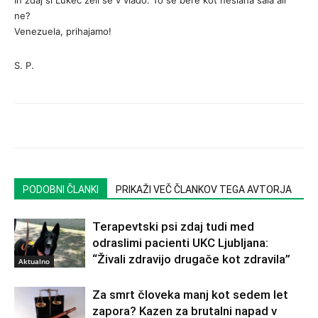
In zdaj si Lukec želi še v vlado. To se bere kot neslana šala ali
ne?
Venezuela, prihajamo!
S. P.
PODOBNI ČLANKI
PRIKAŽI VEČ ČLANKOV TEGA AVTORJA
Terapevtski psi zdaj tudi med
odraslimi pacienti UKC Ljubljana:
“Živali zdravijo drugače kot zdravila”
Aktualno
Za smrt človeka manj kot sedem let
zapora? Kazen za brutalni napad v