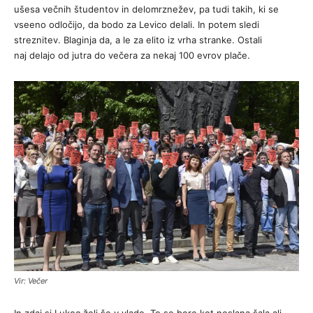
ušesa večnih študentov in delomrznežev, pa tudi takih, ki se
vseeno odločijo, da bodo za Levico delali. In potem sledi
streznitev. Blaginja da, a le za elito iz vrha stranke. Ostali
naj delajo od jutra do večera za nekaj 100 evrov plače.
Vir: Večer