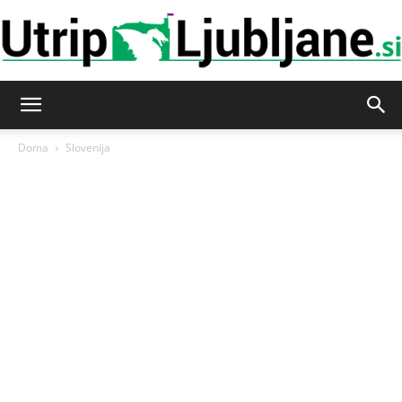
Utrip-
Doma
Slovenija
Ljubljane