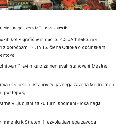
niki Mestnega sveta MOL obravnavali:
nskih kot v grafičnem načrtu 4.3 »Arhitekturna
avi z določbami 14. in 15. člena Odloka o občinskem
entova,
olnitvah Pravilnika o zamenjavah stanovanj Mestne
tvah Odloka o ustanovitvi javnega zavoda Mednarodni
tri postopek,
arne v Ljubljani za kulturni spomenik lokalnega
 mnenju k Strategiji razvoja Javnega zavoda