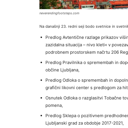
neverendingfootsteps.com
Na današnji 23. redni seji bodo svetnice in svet
Predlog Avtentične razlage prikazov viši
zazidalna situacija – nivo kleti« v povez
podrobnem prostorskem načrtu 206 Reg
Predlog Pravilnika o spremembah in dop
občine Ljubljana,
Predlog Odloka o spremembah in dopolni
grafični likovni center s predlogom za hi
Osnutek Odloka o razglasitvi Tobačne tov
pomena,
Predlog Sklepa o pozitivnem predhodnem
Ljubljanski grad za obdobje 2017-2021,