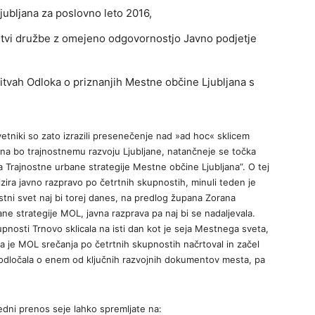
ubljana za poslovno leto 2016,
vitvi družbe z omejeno odgovornostjo Javno podjetje
vah Odloka o priznanjih Mestne občine Ljubljana s
etniki so zato izrazili presenečenje nad »ad hoc« sklicem
ena bo trajnostnemu razvoju Ljubljane, natančneje se točka
 Trajnostne urbane strategije Mestne občine Ljubljana”. O tej
izira javno razpravo po četrtnih skupnostih, minuli teden je
Mestni svet naj bi torej danes, na predlog župana Zorana
ne strategije MOL, javna razprava pa naj bi se nadaljevala.
pnosti Trnovo sklicala na isti dan kot je seja Mestnega sveta,
 da je MOL srečanja po četrtnih skupnostih načrtoval in začel
o odločala o enem od ključnih razvojnih dokumentov mesta, pa
dni prenos seje lahko spremljate na: