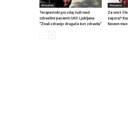
Aktualno
Aktualno
Terapevtski psi zdaj tudi med
Za smrt člo
odraslimi pacienti UKC Ljubljana:
zapora? Kaz
“Živali zdravijo drugače kot zdravila”
Novem mest