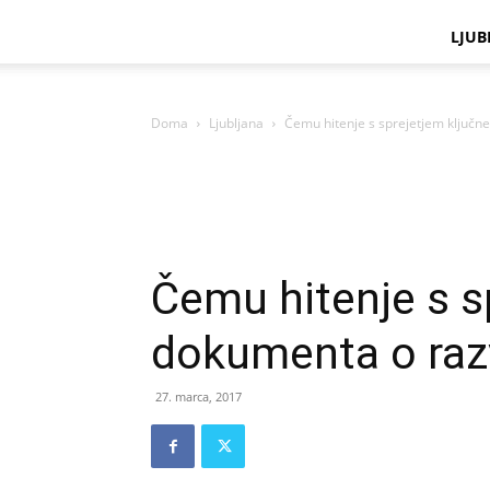
LJUB
Doma
Ljubljana
Čemu hitenje s sprejetjem ključn
Čemu hitenje s s
dokumenta o razv
27. marca, 2017