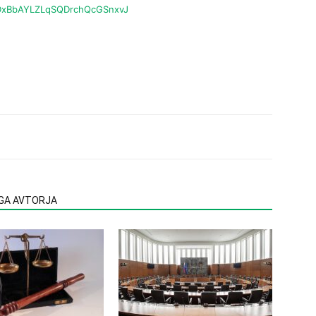
?id=DxBbAYLZLqSQDrchQcGSnxvJ
EGA AVTORJA