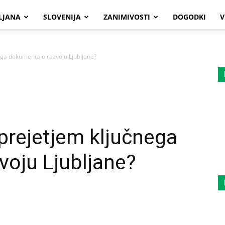
LJANA
SLOVENIJA
ZANIMIVOSTI
DOGODKI
V
ega dokumenta o razvoju Ljubljane?
prejetjem ključnega
oju Ljubljane?