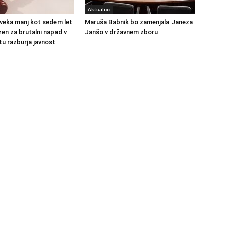
Aktualno
veka manj kot sedem let
Maruša Babnik bo zamenjala Janeza
en za brutalni napad v
Janšo v državnem zboru
u razburja javnost