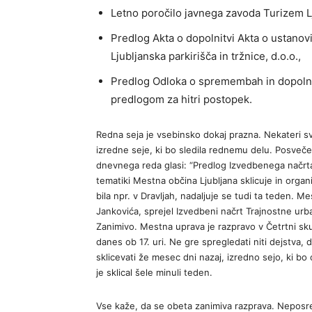
Letno poročilo javnega zavoda Turizem Lj
Predlog Akta o dopolnitvi Akta o ustano
Ljubljanska parkirišča in tržnice, d.o.o.,
Predlog Odloka o spremembah in dopolnit
predlogom za hitri postopek.
Redna seja je vsebinsko dokaj prazna. Nekateri sv
izredne seje, ki bo sledila rednemu delu. Posveč
dnevnega reda glasi: “Predlog Izvedbenega načrta
tematiki Mestna občina Ljubljana sklicuje in organ
bila npr. v Dravljah, nadaljuje se tudi ta teden. 
Jankovića, sprejel Izvedbeni načrt Trajnostne urba
Zanimivo. Mestna uprava je razpravo v Četrtni sku
danes ob 17. uri. Ne gre spregledati niti dejstva,
sklicevati že mesec dni nazaj, izredno sejo, ki b
je sklical šele minuli teden.
Vse kaže, da se obeta zanimiva razprava. Neposre