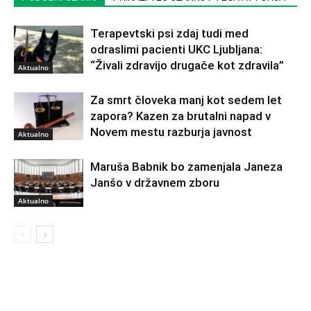
Terapevtski psi zdaj tudi med
odraslimi pacienti UKC Ljubljana:
“Živali zdravijo drugače kot zdravila”
Aktualno
Za smrt človeka manj kot sedem let
zapora? Kazen za brutalni napad v
Novem mestu razburja javnost
Aktualno
Maruša Babnik bo zamenjala Janeza
Janšo v državnem zboru
Aktualno