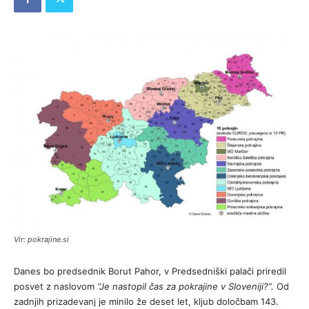
Vir: pokrajine.si
Danes bo predsednik Borut Pahor, v Predsedniški palači priredil
posvet z naslovom
“Je nastopil čas za pokrajine v Sloveniji?”.
Od
zadnjih prizadevanj je minilo že deset let, kljub določbam 143.