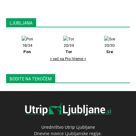
LJUBLJANA
18/34
20/34
20/30
Pon
Tor
Sre
> več na Pro-Vreme <
BODITE NA TEKOČEM
Uredništvo Utrip Ljubljane
Dnevne novice Ljubljanske regije.