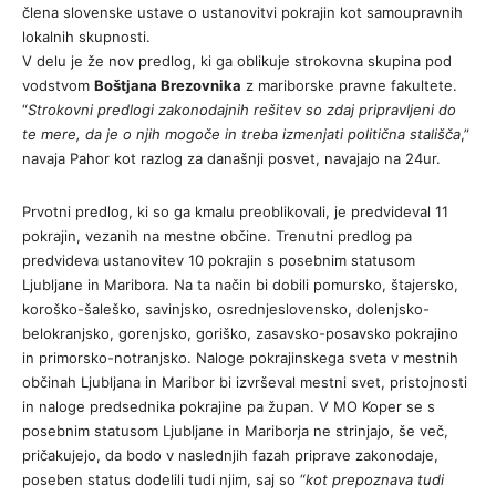
člena slovenske ustave o ustanovitvi pokrajin kot samoupravnih
lokalnih skupnosti.
V delu je že nov predlog, ki ga oblikuje strokovna skupina pod
vodstvom
Boštjana Brezovnika
z mariborske pravne fakultete.
“
Strokovni predlogi zakonodajnih rešitev so zdaj pripravljeni do
te mere, da je o njih mogoče in treba izmenjati politična stališča
,”
navaja Pahor kot razlog za današnji posvet, navajajo na 24ur.
Prvotni predlog, ki so ga kmalu preoblikovali, je predvideval 11
pokrajin, vezanih na mestne občine. Trenutni predlog pa
predvideva ustanovitev 10 pokrajin s posebnim statusom
Ljubljane in Maribora. Na ta način bi dobili pomursko, štajersko,
koroško-šaleško, savinjsko, osrednjeslovensko, dolenjsko-
belokranjsko, gorenjsko, goriško, zasavsko-posavsko pokrajino
in primorsko-notranjsko. Naloge pokrajinskega sveta v mestnih
občinah Ljubljana in Maribor bi izvrševal mestni svet, pristojnosti
in naloge predsednika pokrajine pa župan. V MO Koper se s
posebnim statusom Ljubljane in Mariborja ne strinjajo, še več,
pričakujejo, da bodo v naslednjih fazah priprave zakonodaje,
poseben status dodelili tudi njim, saj so “
kot prepoznava tudi