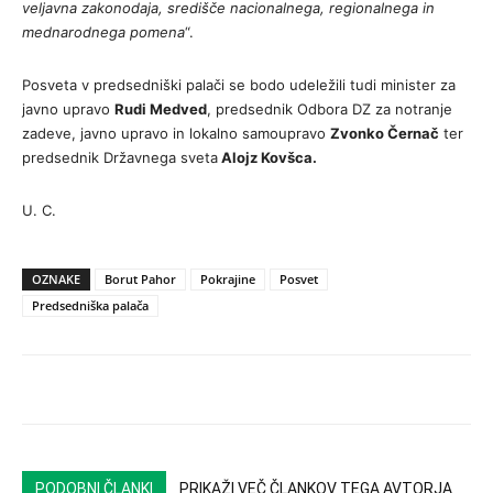
veljavna zakonodaja, središče nacionalnega, regionalnega in
mednarodnega pomena
“.
Posveta v predsedniški palači se bodo udeležili tudi minister za
javno upravo
Rudi Medved
, predsednik Odbora DZ za notranje
zadeve, javno upravo in lokalno samoupravo
Zvonko Černač
ter
predsednik Državnega sveta
Alojz Kovšca.
U. C.
OZNAKE
Borut Pahor
Pokrajine
Posvet
Predsedniška palača
PODOBNI ČLANKI
PRIKAŽI VEČ ČLANKOV TEGA AVTORJA