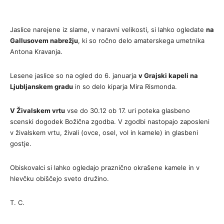
Jaslice narejene iz slame, v naravni velikosti, si lahko ogledate
na
Gallusovem nabrežju
, ki so ročno delo amaterskega umetnika
Antona Kravanja.
Lesene jaslice so na ogled do 6. januarja
v Grajski kapeli na
Ljubljanskem gradu
in so delo kiparja Mira Rismonda.
V Živalskem vrtu
vse do 30.12 ob 17. uri poteka glasbeno
scenski dogodek Božična zgodba. V zgodbi nastopajo zaposleni
v živalskem vrtu, živali (ovce, osel, vol in kamele) in glasbeni
gostje.
Obiskovalci si lahko ogledajo praznično okrašene kamele in v
hlevčku obiščejo sveto družino.
T. C.