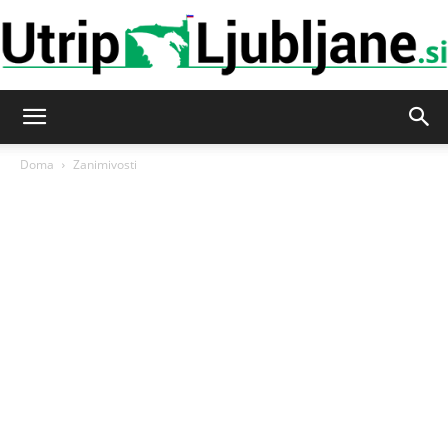
Utrip-
Doma
Zanimivosti
Ljubljane