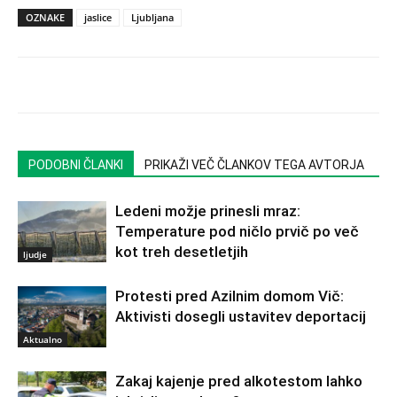
OZNAKE
jaslice
Ljubljana
PODOBNI ČLANKI
PRIKAŽI VEČ ČLANKOV TEGA AVTORJA
Ledeni možje prinesli mraz:
Temperature pod ničlo prvič po več
kot treh desetletjih
ljudje
Protesti pred Azilnim domom Vič:
Aktivisti dosegli ustavitev deportacij
Aktualno
Zakaj kajenje pred alkotestom lahko