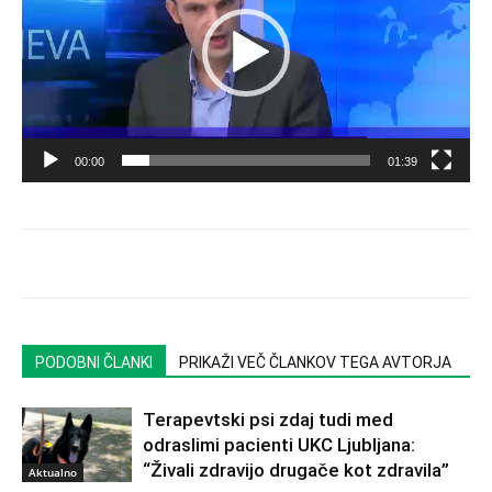
00:00
01:39
PODOBNI ČLANKI
PRIKAŽI VEČ ČLANKOV TEGA AVTORJA
Terapevtski psi zdaj tudi med
odraslimi pacienti UKC Ljubljana:
“Živali zdravijo drugače kot zdravila”
Aktualno