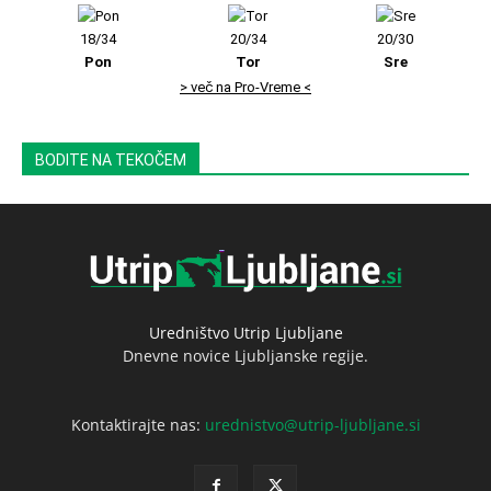
18/34
20/34
20/30
Pon
Tor
Sre
> več na Pro-Vreme <
BODITE NA TEKOČEM
Uredništvo Utrip Ljubljane
Dnevne novice Ljubljanske regije.
Kontaktirajte nas:
urednistvo@utrip-ljubljane.si